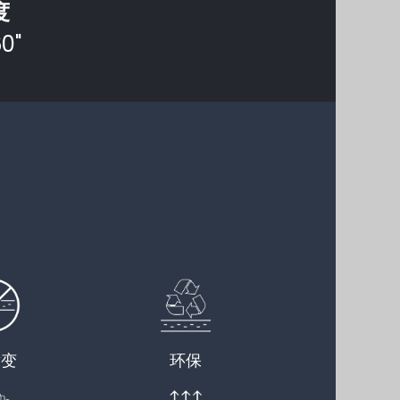
度
0"
黄变
环保