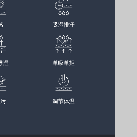
感
吸湿排汗
导湿
单吸单拒
去污
调节体温