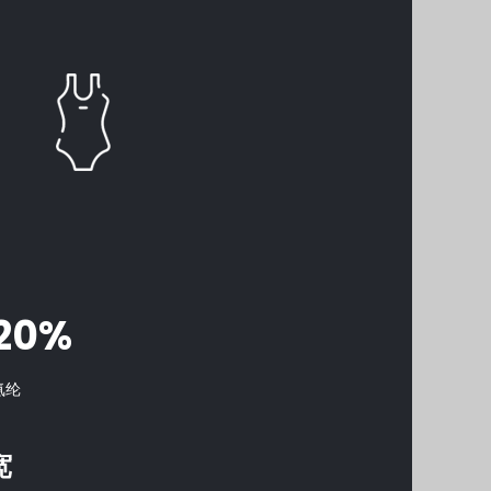
20%
氨纶
宽