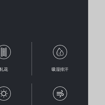
轧花
吸湿排汗