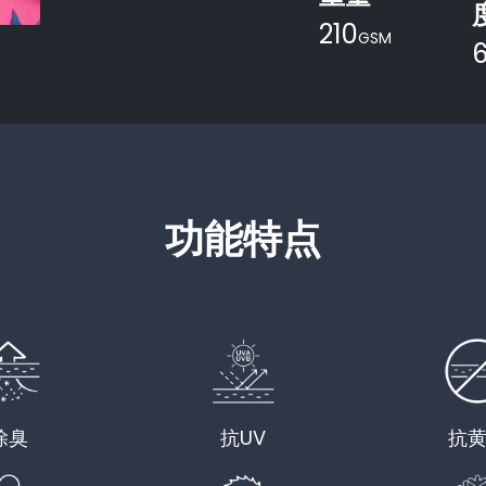
210
GSM
6
功能特点
除臭
抗UV
抗