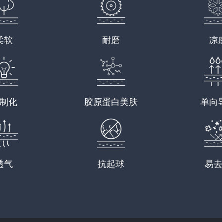
柔软
耐磨
凉
制化
胶原蛋白美肤
单向
透气
抗起球
易