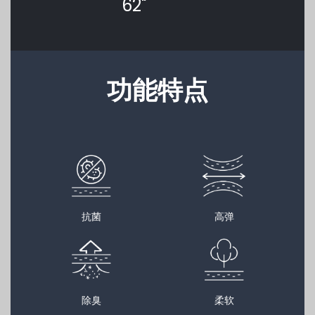
62"
功能特点
抗菌
高弹
除臭
柔软