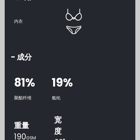
内衣
- 成分
81%
19%
聚酯纤维
氨纶
宽
重量
度
190
GSM